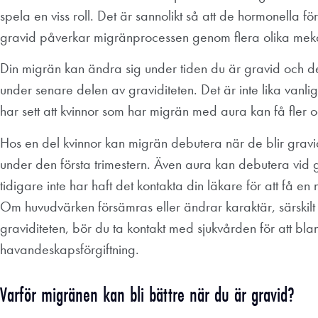
spela en viss roll. Det är sannolikt så att de hormonella 
gravid påverkar migränprocessen genom flera olika mek
Din migrän kan ändra sig under tiden du är gravid och de f
under senare delen av graviditeten. Det är inte lika vanl
har sett att kvinnor som har migrän med aura kan få fler o
Hos en del kvinnor kan migrän debutera när de blir gravid
under den första trimestern. Även aura kan debutera vid g
tidigare inte har haft det kontakta din läkare för att få e
Om huvudvärken försämras eller ändrar karaktär, särskil
graviditeten, bör du ta kontakt med sjukvården för att bla
havandeskapsförgiftning.
Varför migränen kan bli bättre när du är gravid?