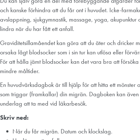
Du kan själv göra en del med förebyggande åtgärder för
och kanske förhindra att du får ont i huvudet. Icke-farm
avslappning, sjukgymnastik, massage, yoga, akupunktur o
lindra när du har fått ett anfall.
Graviditetsillamåendet kan göra att du äter och dricker m
orsaka lågt blodsocker som i sin tur kan utlösa eller förvä
För att hålla jämt blodsocker kan det vara bra att försök
mindre måltider.
En huvudvärksdagbok är till hjälp för att hitta ett mönster
som triggar (framkallar) din migrän. Dagboken kan även 
underlag att ta med vid läkarbesök.
Skriv ned:
När du får migrän. Datum och klockslag.