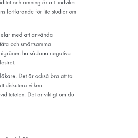
ditet och amning är att undvika
 fortfarande för lite studier om
delar med att använda
d täta och smärtsamma
 migränen ha sådana negativa
ostret.
läkare. Det är också bra att ta
tt diskutera vilken
diteteten. Det är viktigt om du