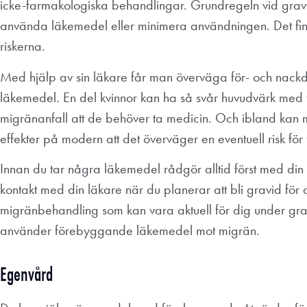
icke-farmakologiska behandlingar. Grundregeln vid gravi
använda läkemedel eller minimera användningen. Det finns
riskerna.
Med hjälp av sin läkare får man överväga för- och nack
läkemedel. En del kvinnor kan ha så svår huvudvärk me
migränanfall att de behöver ta medicin. Och ibland kan
effekter på modern att det överväger en eventuell risk för f
Innan du tar några läkemedel rådgör alltid först med din 
kontakt med din läkare när du planerar att bli gravid för a
migränbehandling som kan vara aktuell för dig under gravi
använder förebyggande läkemedel mot migrän.
Egenvård