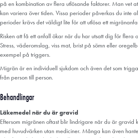
på en kombination av flera utlösande faktorer. Man vet a
kan variera över tiden. Vissa perioder påverkas du inte a
perioder krävs det väldigt lite för att utlösa ett migränanfal
Risken att få ett anfall ökar när du har utsatt dig för flera 
Stress, väderomslag, viss mat, brist på sömn eller orege
exempel på triggers.
Migrän är en individuell sjukdom och även det som triggar
från person till person.
Behandlingar
Läkemedel när du är gravid
Eftersom migränen oftast blir lindrigare när du är gravid ka
med huvudvärken utan mediciner. Många kan även hante