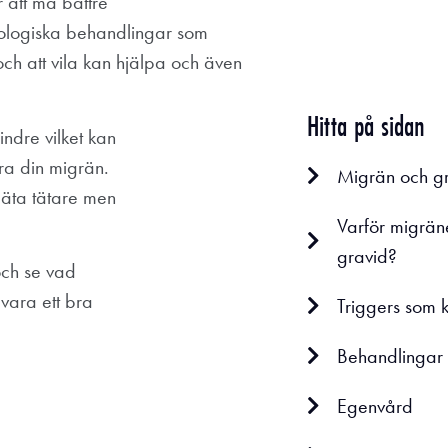
 att må bättre
akologiska behandlingar som
ch att vila kan hjälpa och även
Hitta på sidan
indre vilket kan
rra din migrän.
Migrän och g
a äta tätare men
Varför migräne
gravid?
 och se vad
vara ett bra
Triggers som 
Behandlingar
Egenvård