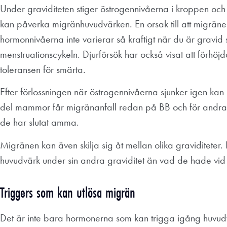
Under graviditeten stiger östrogennivåerna i kroppen oc
kan påverka migränhuvudvärken. En orsak till att migräne
hormonnivåerna inte varierar så kraftigt när du är gravi
menstruationscykeln. Djurförsök har också visat att förhö
toleransen för smärta.
Efter förlossningen när östrogennivåerna sjunker igen ka
del mammor får migränanfall redan på BB och för andr
de har slutat amma.
Migränen kan även skilja sig åt mellan olika graviditeter.
huvudvärk under sin andra graviditet än vad de hade vid d
Triggers som kan utlösa migrän
Det är inte bara hormonerna som kan trigga igång huvud