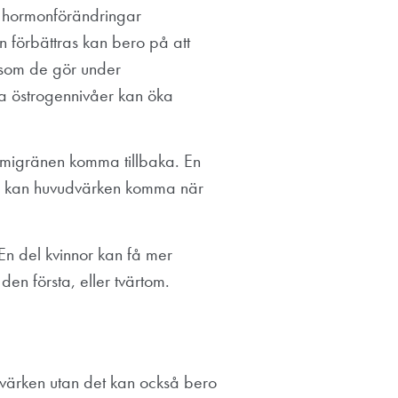
h hormonförändringar
n förbättras kan bero på att
d som de gör under
jda östrogennivåer kan öka
n migränen komma tillbaka. En
a kan huvudvärken komma när
 En del kvinnor kan få mer
en första, eller tvärtom.
värken utan det kan också bero