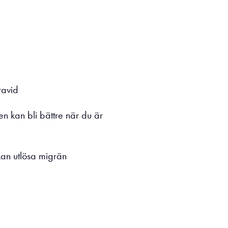
ravid
n kan bli bättre när du är
kan utlösa migrän