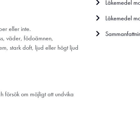
Läkemedel mot
Läkemedel mo
r eller inte.
Sammanfattni
ess, väder, födoämnen,
 stark doft, ljud eller högt ljud
h försök om möjligt att undvika