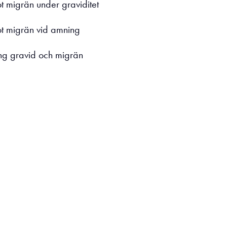
 migrän under graviditet
t migrän vid amning
ng gravid och migrän