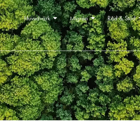
Huvudvärk
Migrän
Råd & Stöd