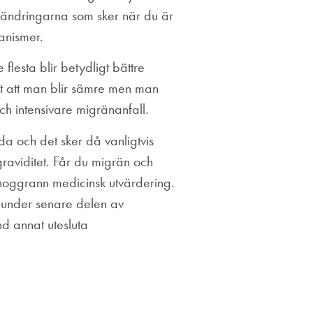
förändringarna som sker när du är
anismer.
lesta blir betydligt bättre
igt att man blir sämre men man
ch intensivare migränanfall.
a och det sker då vanligtvis
raviditet. Får du migrän och
n noggrann medicinsk utvärdering.
t under senare delen av
nd annat utesluta