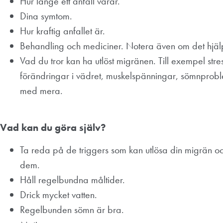
Hur länge ett anfall varar.
Dina symtom.
Hur kraftig anfallet är.
Behandling och mediciner. Notera även om det hjälpe
Vad du tror kan ha utlöst migränen. Till exempel str
förändringar i vädret, muskelspänningar, sömnproblem,
med mera.
Vad kan du göra själv?
Ta reda på de triggers som kan utlösa din migrän oc
dem.
Håll regelbundna måltider.
Drick mycket vatten.
Regelbunden sömn är bra.