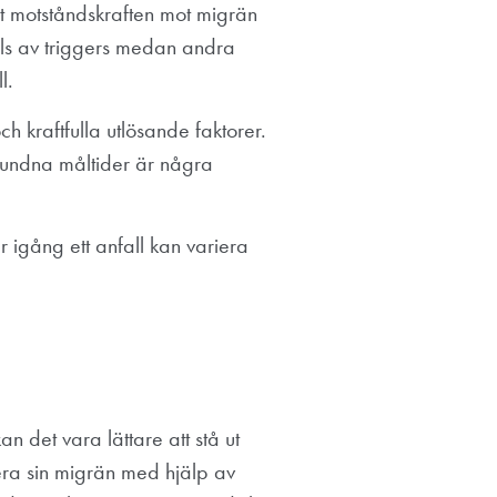
tt motståndskraften mot migrän
lls av triggers medan andra
l.
och kraftfulla utlösande faktorer.
lbundna måltider är några
 igång ett anfall kan variera
n det vara lättare att stå ut
ra sin migrän med hjälp av