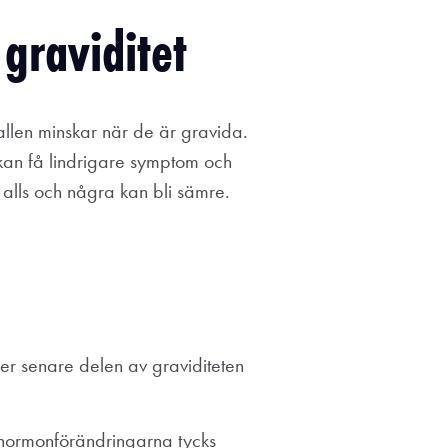
graviditet
llen minskar när de är gravida.
kan få lindrigare symptom och
 alls och några kan bli sämre.
nder senare delen av graviditeten
 hormonförändringarna tycks