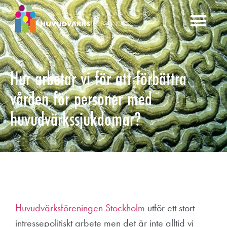
Hur arbetar vi för att förbättra
vården för personer med
huvudvärkssjukdomar?
Huvudvärksföreningen Stockholm
utför ett stort
intressepolitiskt arbete men det är inte alltid vi